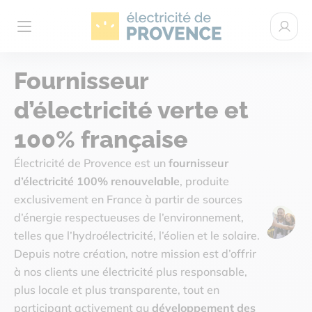
Électricité de Provence
Espace c
Ouvrir le menu
Fournisseur
d’électricité verte et
ÉLECTRICITÉ VERTE
100% française
NOTRE PROJET
Électricité de Provence est un
fournisseur
d’électricité 100% renouvelable
, produite
exclusivement en France à partir de sources
AIDE
d’énergie respectueuses de l’environnement,
telles que l’hydroélectricité, l’éolien et le solaire.
ACTUALITÉS
Depuis notre création, notre mission est d’offrir
à nos clients une électricité plus responsable,
plus locale et plus transparente, tout en
participant activement au
développement des