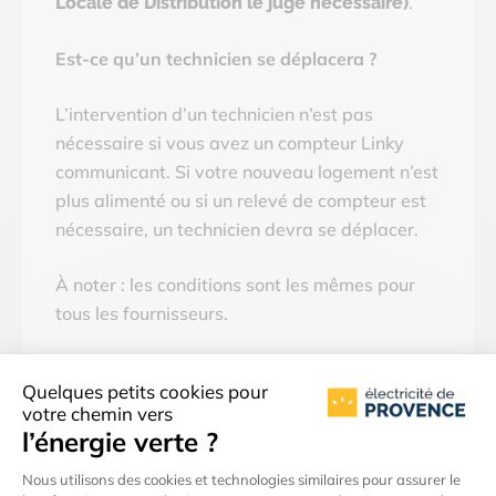
.
Locale de Distribution le juge nécessaire)
Est-ce qu’un technicien se déplacera ?
L’intervention d’un technicien n’est pas
nécessaire si vous avez un compteur Linky
communicant. Si votre nouveau logement n’est
plus alimenté ou si un relevé de compteur est
nécessaire, un technicien devra se déplacer.
À noter : les conditions sont les mêmes pour
tous les fournisseurs.
Questions liées