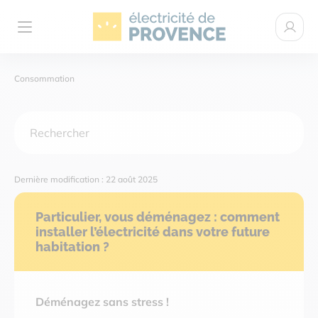
Électricité de Provence
Espace c
Ouvrir le menu
Consommation
ÉLECTRICITÉ VERTE
NOTRE PROJET
Dernière modification : 22 août 2025
AIDE
Particulier, vous déménagez : comment
installer l’électricité dans votre future
habitation ?
ACTUALITÉS
Déménagez sans stress !