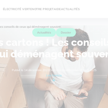
ÉLECTRICITÉ VERTE
NOTRE PROJET
AIDE
ACTUALITÉS
 Les conseils de ceux qui déménagent souvent
Actualités
Dossier
s cartons ! Les consei
ui déménagent souve
Publié le 14 décembre 2022
Dernière modification : 8 août 2025
Lire l'article