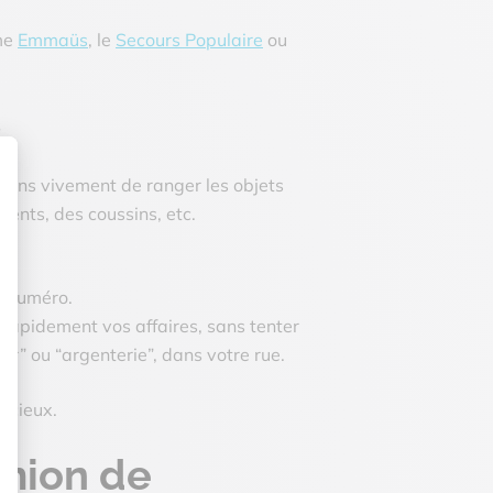
mme
Emmaüs
, le
Secours Populaire
ou
s
llons vivement de ranger les objets
ments, des coussins, etc.
n numéro.
 rapidement vos affaires, sans tenter
ur” ou “argenterie”, dans votre rue.
récieux.
amion de