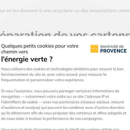
eux en les donnant à une recyclerie ou des associations co
réparation de vos carton
s de livres, beaucoup trop lourds à porter. Nous vous consei
rivilégier les gros pour des affaires légères, comme des vête
ez-les soigneusement.
lons d’indiquer seulement la pièce où vous le déposerez et u
cel, à côté du numéro correspondant. Ainsi, vous retrouverez
et, mieux vaut éviter d’exposer un carton indiquant “ordinate
eur et prenez-les en photos. Transportez avec vous les plus p
 emplacement pour le c