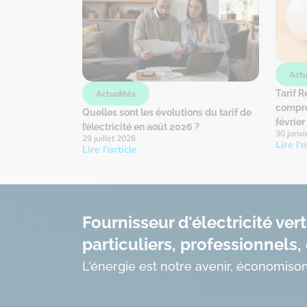
Actu
Tarif R
Actualités
compre
Quelles sont les évolutions du tarif de
févrie
l’électricité en août 2026 ?
30 janvi
29 juillet 2026
Lire l'a
Lire l'article
Fournisseur d'électricité ver
particuliers, professionnels, 
L'énergie est notre avenir, économison