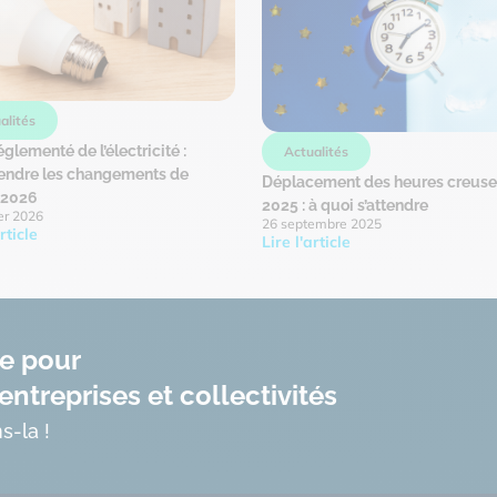
alités
églementé de l’électricité :
Actualités
ndre les changements de
Déplacement des heures creuse
r 2026
2025 : à quoi s’attendre
er 2026
26 septembre 2025
rticle
Lire l'article
te pour
entreprises et collectivités
s-la !