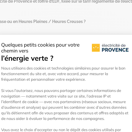
cité de Provence et l’offre d’EDF, fixée sur le tarif réglementé de l’élect
Base ou en Heures Pleines / Heures Creuses ?
installer l’électricité dans votre future habitation ?
Le 04 de notre serv
Notre équipe est disponible pour éclairer votre lan
9h00 à 18h00
*
par téléphone mais éga
serviceclient@electriciteprov