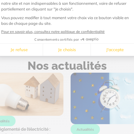
04 88 70 0
* (prix d’un appel local)
Nos actualités
alités
églementé de l’électricité :
Actualités