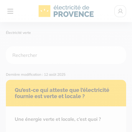
Électricité de Provence
Espace c
Ouvrir le menu
Électricité verte
ÉLECTRICITÉ VERTE
NOTRE PROJET
Dernière modification : 12 août 2025
AIDE
Qu’est-ce qui atteste que l’électricité
fournie est verte et locale ?
ACTUALITÉS
Une énergie verte et locale, c’est quoi ?